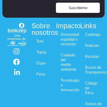
Suscribirme
Sobre
Impacto
Links
nosotros
Diversidad
Catálogo
Una
empresa de:
equidad e
Toni
inclusión
Noticias
Topsy
Cuidado
Recetas
del
Dipor
medio
Buzón de
ambiente
Transparenc
Pesa
Tecnología
Código
e
de
Innovación
Ética
Avisos de